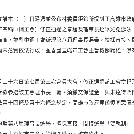
本（三）日通過並公布林委員鉅鋃所提糾正高雄市政
下簡稱中鋼工會）修正通過之章程及理事長選舉罷免辦法
備查，並對中鋼工會辦理第八屆理事長選舉，擅採直接、
顯未落實依法行政，並善盡直轄市工會主管機關職權，涉
月二十六日第七屆第三次會員大會，修正通過該工會章程
對欲參選該工會理事長一職，須繳交保證金，與未達得票
法第十四條及第十六條之規定，高雄市政府竟函復同意備
。
辦理第八屆理事長選舉，擅採直接、間接選舉「雙軌制」