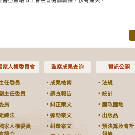
並善盡直轄市工會主管機關職權，核有違失。
國家人權委員會
監察成果查詢
資訊公開
主任委員
成果檢索
法規
副主任委員
調查報告
統計
委員
糾正案文
廉政園地
組織法
彈劾案文
出版品
國家人權委員
糾舉案文
預決算及會計
會簡介
報告