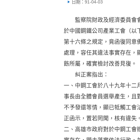
日期：91-04-03
監察院財政及經濟委員會會議
於中國鋼鐵公司產業工會（以
第十六條之規定，竟函復同意
處理，容任其違法事實存在，
飭所屬，確實檢討改善見復。
糾正案指出：
一、中鋼工會於八十九年十二
事長由全體會員選舉產生，且
不予發還等情，顯已牴觸工會
正函示，置若罔聞，核有違失
二、高雄市政府對於中鋼工會