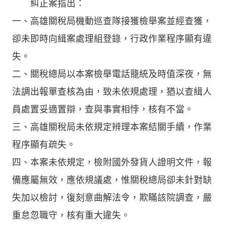
糾正案指出：
一、高雄關稅局機動巡查隊接獲檢舉案並經查獲，
卻未即時向緝案處理組登錄，行政作業程序顯有違
失。
二、關稅總局以本案檢舉電話籠統及時值深夜，無
法調出報單查核為由，致未依規處理，猶以查緝人
員處置妥適置辯，查與事實相悖，核有不當。
三、高雄關稅局未依規定辨理本案結關手續，作業
程序顯有疏失。
四、本案未依規定，檢附國外發貨人證明文件，報
備應屬無效，應依規議處，惟關稅總局卻未針對缺
失加以檢討，復刻意曲解法令，欺瞞該院調查，嚴
重怠忽職守，核有重大違失。