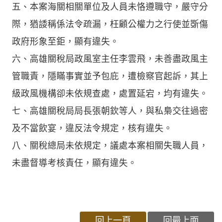
五、本案海關相關單位及人員未恪遵職守，嚴守分
際，猶諉稱係法令疏漏，枉顧公權力之行使並斲傷
政府形象至鉅，顯有違失。
六、高雄關稅局政風室主任李雲飛，未善盡政風主
管職責，隱瞞事實並予包庇，遭檢察官起訴，其上
級政風機構卻未依規查處，處置延宕，均有違失。
七、高雄關稅局局長張朝欽等人，與私梟交往過密
及不當飲宴，違反法令規定，核有違失。
八、關稅總局未依規定，議處本案相關失職人員，
未盡督導考核責任，顯有違失。
回上一頁
回最上面