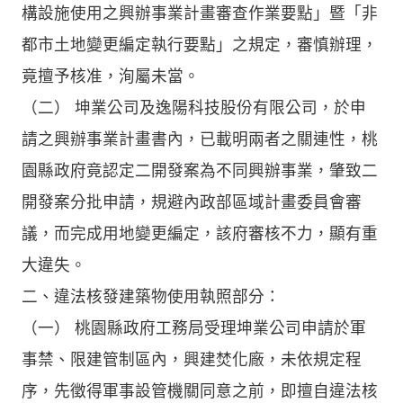
構設施使用之興辦事業計畫審查作業要點」暨「非
都市土地變更編定執行要點」之規定，審慎辦理，
竟擅予核准，洵屬未當。
（二） 坤業公司及逸陽科技股份有限公司，於申
請之興辦事業計畫書內，已載明兩者之關連性，桃
園縣政府竟認定二開發案為不同興辦事業，肇致二
開發案分批申請，規避內政部區域計畫委員會審
議，而完成用地變更編定，該府審核不力，顯有重
大違失。
二、違法核發建築物使用執照部分：
（一） 桃園縣政府工務局受理坤業公司申請於軍
事禁、限建管制區內，興建焚化廠，未依規定程
序，先徵得軍事設管機關同意之前，即擅自違法核