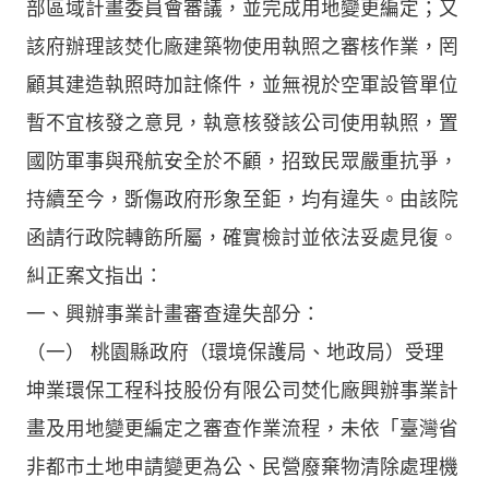
部區域計畫委員會審議，並完成用地變更編定；又
該府辦理該焚化廠建築物使用執照之審核作業，罔
顧其建造執照時加註條件，並無視於空軍設管單位
暫不宜核發之意見，執意核發該公司使用執照，置
國防軍事與飛航安全於不顧，招致民眾嚴重抗爭，
持續至今，斲傷政府形象至鉅，均有違失。由該院
函請行政院轉飭所屬，確實檢討並依法妥處見復。
糾正案文指出：
一、興辦事業計畫審查違失部分：
（一） 桃園縣政府（環境保護局、地政局）受理
坤業環保工程科技股份有限公司焚化廠興辦事業計
畫及用地變更編定之審查作業流程，未依「臺灣省
非都市土地申請變更為公、民營廢棄物清除處理機