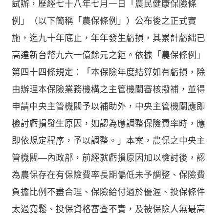
試辦，歷經七十八年七月一日「農民健康保險條
例」（以下簡稱「農保條例」）公布後之正式實
施，迄九十年底止，年年發生虧損，其累計虧絀已
高達新台幣九六一億餘元之鉅。依據「農保條例」
第四十四條規定：「本保險年度結算如有虧損，除
由辦理本保險業務機構之主管機關審核撥補，並得
申請中央主管機關予以補助外，中央主管機關應即
檢討虧損發生原因，如認為應調整保險費率時，應
即依規定程序，予以調整。」本案，農保之中央主
管機關—內政部，前經就虧損原因加以檢討後，認
為農保存在有保險費率長期偏低未予調整、保險費
負擔比例不盡合理、保險給付過於優渥、投保條件
太過寬鬆、投保資格審查不實，及被保險人無最高