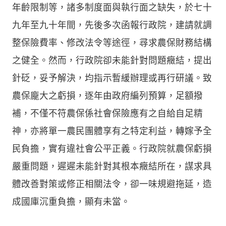
年齡限制等，諸多制度面與執行面之缺失，於七十
九年至九十年間，先後多次函報行政院，建請就調
整保險費率、修改法令等途徑，尋求農保財務結構
之健全。然而，行政院卻未能針對問題癥結，提出
針砭，妥予解決，均指示暫緩辦理或再行研議。致
農保龐大之虧損，逐年由政府編列預算，足額撥
補，不僅不符農保係社會保險應有之自給自足精
神，亦將單一農民團體享有之特定利益，轉嫁予全
民負擔，實有違社會公平正義。行政院就農保虧損
嚴重問題，遲遲未能針對其根本癥結所在，謀求具
體改善對策或修正相關法令，卻一味規避拖延，造
成國庫沉重負擔，顯有未當。