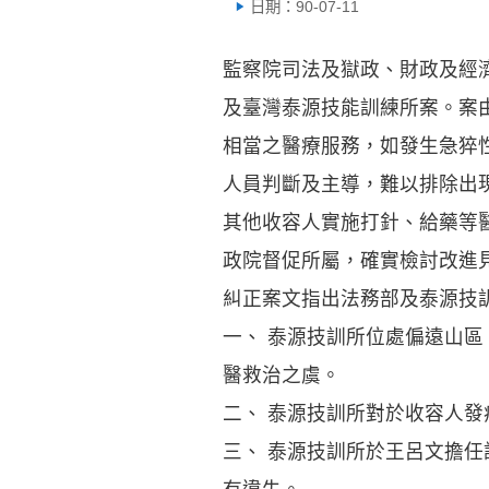
日期：90-07-11
監察院司法及獄政、財政及經
及臺灣泰源技能訓練所案。案
相當之醫療服務，如發生急猝
人員判斷及主導，難以排除出
其他收容人實施打針、給藥等
政院督促所屬，確實檢討改進
糾正案文指出法務部及泰源技
一、 泰源技訓所位處偏遠山
醫救治之虞。
二、 泰源技訓所對於收容人
三、 泰源技訓所於王呂文擔