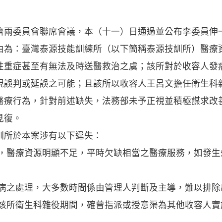
濟兩委員會聯席會議，本（十一）日通過並公布李委員伸
由為：臺灣泰源技能訓練所（以下簡稱泰源技訓所）醫療
性重症甚至有無法及時送醫救治之虞；該所對於收容人發
現誤判或延誤之可能；且該所以收容人王呂文擔任衛生科
醫療行為，針對前述缺失，法務部未予正視並積極謀求改
見復。
訓所於本案涉有以下違失：
區，醫療資源明顯不足，平時欠缺相當之醫療服務，如發
發病之處理，大多數時間係由管理人判斷及主導，難以排除
任該所衛生科雜役期間，確曾指派或授意渠為其他收容人