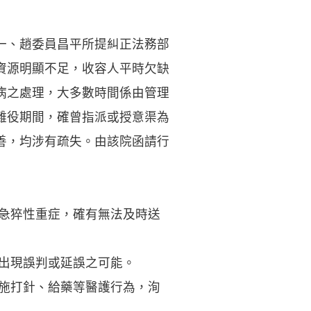
一、趙委員昌平所提糾正法務部
資源明顯不足，收容人平時欠缺
病之處理，大多數時間係由管理
雜役期間，確曾指派或授意渠為
善，均涉有疏失。由該院函請行
生急猝性重症，確有無法及時送
出現誤判或延誤之可能。
實施打針、給藥等醫護行為，洵