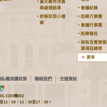
重大案件改善
與處理結果
會議紀錄
紓解民怨小檔
巡察行事曆
案
會議行事曆
巡察報告
保有及管理個
資項目總表
更多
隱私權保護政策
聯絡我們
交通資訊
1-3183轉662
2：00，13：30至17：00。