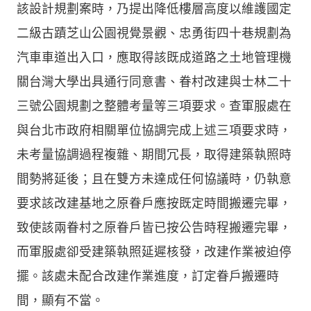
該設計規劃案時，乃提出降低樓層高度以維護國定
二級古蹟芝山公園視覺景觀、忠勇街四十巷規劃為
汽車車道出入口，應取得該既成道路之土地管理機
關台灣大學出具通行同意書、眷村改建與士林二十
三號公園規劃之整體考量等三項要求。查軍服處在
與台北市政府相關單位協調完成上述三項要求時，
未考量協調過程複雜、期間冗長，取得建築執照時
間勢將延後；且在雙方未達成任何協議時，仍執意
要求該改建基地之原眷戶應按既定時間搬遷完畢，
致使該兩眷村之原眷戶皆已按公告時程搬遷完畢，
而軍服處卻受建築執照延遲核發，改建作業被迫停
擺。該處未配合改建作業進度，訂定眷戶搬遷時
間，顯有不當。