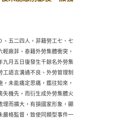
０、五二四人，菲籍勞工七、七
六輕廠菲、泰籍外勞集體衝突，
年九月五日復發生千餘名外勞集
勞工語言溝通不良、外勞管理制
施，未能痛定思痛，鑑往知來，
喪失機先，而衍生成外勞集體火
處理而擴大，有損國家形象，顯
未嚴格監督，致使同類型事件一