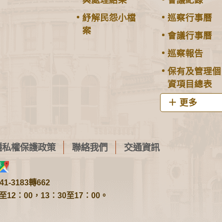
紓解民怨小檔
巡察行事曆
案
會議行事曆
巡察報告
保有及管理個
資項目總表
更多
隱私權保護政策
聯絡我們
交通資訊
1-3183轉662
2：00，13：30至17：00。