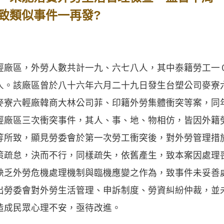
致類似事件一再發?
區，外勞人數共計一九、六七八人，其中泰籍勞工一
人。該廠區曾於八十六年六月二十九日發生台塑公司麥寮
麥寮六輕廠韓商大林公司菲、印籍外勞集體衝突等案，同
輕廠區三次衝突事件，其人、事、地、物相仿，皆因外籍
等所致，顯見勞委會於第一次勞工衝突後，對外勞管理措
策疏怠，決而不行，同樣疏失，依舊產生，致本案因處理
缺乏外勞危機處理機制與臨機應變之作為，致事件未妥善
出勞委會對外勞生活管理、申訴制度、勞資糾紛仲裁，並
造成民眾心理不安，亟待改進。