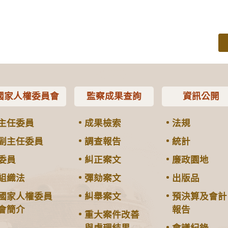
國家人權委員會
監察成果查詢
資訊公開
主任委員
成果檢索
法規
副主任委員
調查報告
統計
委員
糾正案文
廉政園地
組織法
彈劾案文
出版品
國家人權委員
糾舉案文
預決算及會計
會簡介
報告
重大案件改善
與處理結果
會議紀錄