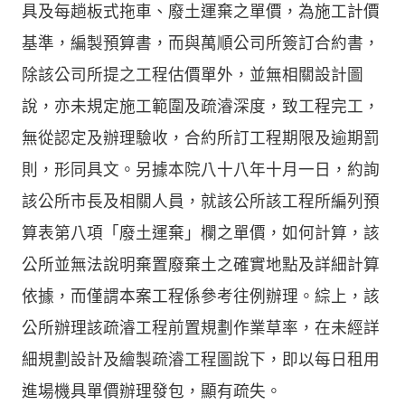
具及每趟板式拖車、廢土運棄之單價，為施工計價
基準，編製預算書，而與萬順公司所簽訂合約書，
除該公司所提之工程估價單外，並無相關設計圖
說，亦未規定施工範圍及疏濬深度，致工程完工，
無從認定及辦理驗收，合約所訂工程期限及逾期罰
則，形同具文。另據本院八十八年十月一日，約詢
該公所市長及相關人員，就該公所該工程所編列預
算表第八項「廢土運棄」欄之單價，如何計算，該
公所並無法說明棄置廢棄土之確實地點及詳細計算
依據，而僅謂本案工程係參考往例辦理。綜上，該
公所辦理該疏濬工程前置規劃作業草率，在未經詳
細規劃設計及繪製疏濬工程圖說下，即以每日租用
進場機具單價辦理發包，顯有疏失。