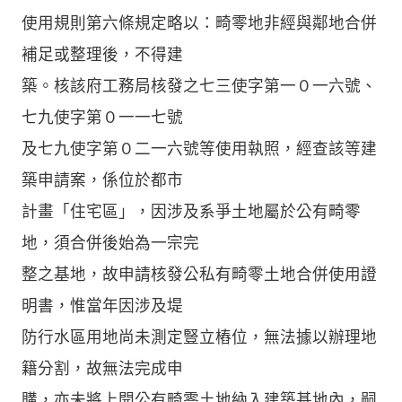
使用規則第六條規定略以：畸零地非經與鄰地合併
補足或整理後，不得建
築。核該府工務局核發之七三使字第一０一六號、
七九使字第０一一七號
及七九使字第０二一六號等使用執照，經查該等建
築申請案，係位於都市
計畫「住宅區」，因涉及系爭土地屬於公有畸零
地，須合併後始為一宗完
整之基地，故申請核發公私有畸零土地合併使用證
明書，惟當年因涉及堤
防行水區用地尚未測定豎立樁位，無法據以辦理地
籍分割，故無法完成申
購，亦未將上開公有畸零土地納入建築基地內，嗣