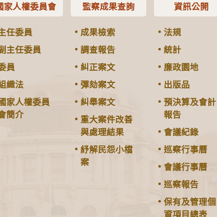
國家人權委員會
監察成果查詢
資訊公開
主任委員
成果檢索
法規
副主任委員
調查報告
統計
委員
糾正案文
廉政園地
組織法
彈劾案文
出版品
國家人權委員
糾舉案文
預決算及會計
會簡介
報告
重大案件改善
與處理結果
會議紀錄
紓解民怨小檔
巡察行事曆
案
會議行事曆
巡察報告
保有及管理個
資項目總表