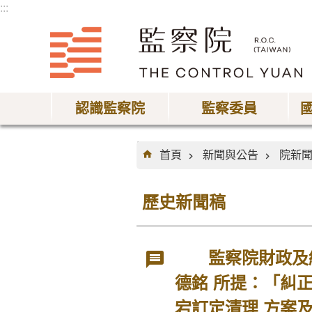
:::
跳到主要內容區塊
認識監察院
監察委員
:::
首頁
新聞與公告
院新
歷史新聞稿
監察院財政及經
德銘 所提：「糾
宕訂定清理 方案