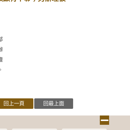
部
辦
擅
。
回上一頁
回最上面