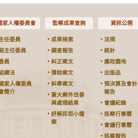
國家人權委員會
監察成果查詢
資訊公開
主任委員
成果檢索
法規
副主任委員
調查報告
統計
委員
糾正案文
廉政園地
組織法
彈劾案文
出版品
國家人權委員
糾舉案文
預決算及會計
會簡介
報告
重大案件改善
與處理結果
會議紀錄
紓解民怨小檔
巡察行事曆
案
會議行事曆
巡察報告