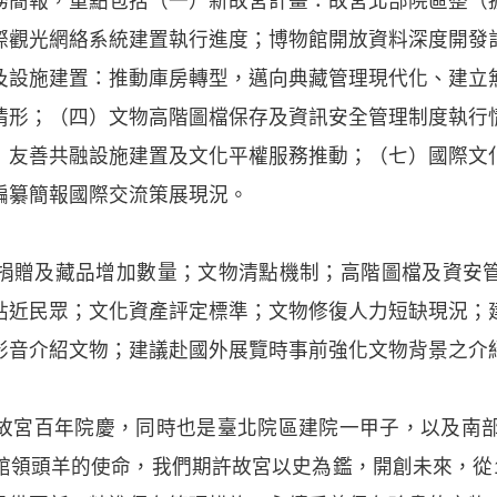
務簡報，重點包括（一）新故宮計畫：故宮北部院區整（
際觀光網絡系統建置執行進度；博物館開放資料深度開發
及設施建置：推動庫房轉型，邁向典藏管理現代化、建立
情形；（四）文物高階圖檔保存及資訊安全管理制度執行
）友善共融設施建置及文化平權服務推動；（七）國際文
編纂簡報國際交流策展現況。
捐贈及藏品增加數量；文物清點機制；高階圖檔及資安
貼近民眾；文化資產評定標準；文物修復人力短缺現況；
影音介紹文物；建議赴國外展覽時事前強化文物背景之介
故宮百年院慶，同時也是臺北院區建院一甲子，以及南部
館領頭羊的使命，我們期許故宮以史為鑑，開創未來，從1