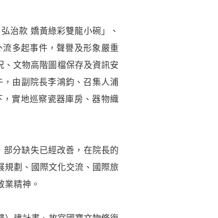
弘治款 嬌黃綠彩雙龍小碗」、
檔外流多起事件，聲譽及形象嚴重
現況、文物高階圖檔保存及資訊安
下午，由副院長李鴻鈞、召集人浦
下，實地巡察瓷器庫房、器物織
，部分缺失已經改善，在院長的
展規劃、國際文化交流、國際旅
敬業精神。