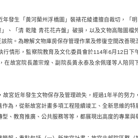
近年發生「黃河蘭州浮橋圖」裝裱花綾遭擅自裁切，「明 
碗」、「清 乾隆 青花花卉盤」破損，以及文物高階圖
糾正該院。為瞭解文物庫房保存管理作業及修復空間改善
行情形，監察院教育及文化委員會於114年6月12日
人，在故宮院長蕭宗煌、副院長黃永泰及余佩瑾等人陪同
，故宮近年發生文物保存及管理疏失，經過1年半的努力
進作為，從新故宮計畫多項工程陸續竣工、全新思維的特
轉型、教育推廣、公共服務等等，都展現出高度的專業與