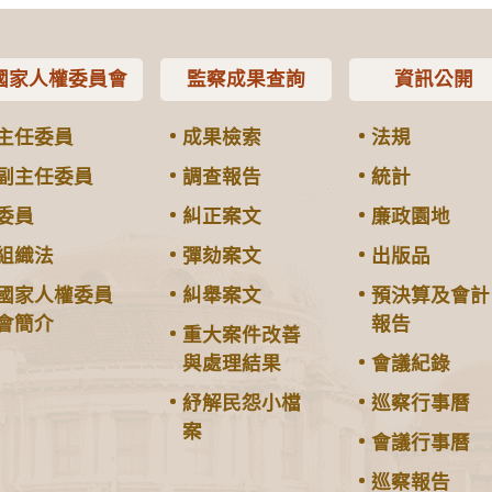
國家人權委員會
監察成果查詢
資訊公開
主任委員
成果檢索
法規
副主任委員
調查報告
統計
委員
糾正案文
廉政園地
組織法
彈劾案文
出版品
國家人權委員
糾舉案文
預決算及會計
會簡介
報告
重大案件改善
與處理結果
會議紀錄
紓解民怨小檔
巡察行事曆
案
會議行事曆
巡察報告