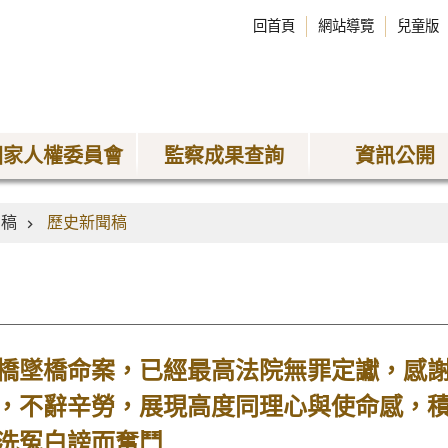
回首頁
網站導覽
兒童版
國家人權委員會
監察成果查詢
資訊公開
聞稿
歷史新聞稿
橋墜橋命案，已經最高法院無罪定讞，感
，不辭辛勞，展現高度同理心與使命感，
洗冤白謗而奮鬥