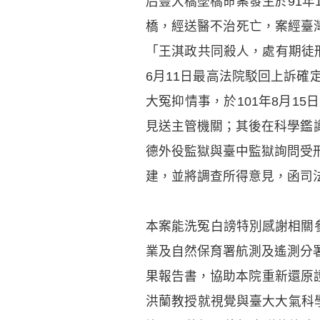
后豐大橋墜橋命案發生於91年
橋，經送醫不治死亡，案經臺灣
「王淇政共同殺人，處有期徒刑
6月11日最高法院駁回上訴
大冤抑情事，於101年8月1
見送主管機關；其後在科學鑑識
德外役監獄與臺中監獄詢問受
建，並將調查所得意見，函司
本案能洗冤白謗特別感謝相關參
業及自然保育署航測及遙測分
果報告書，協助本院重新還原
洪蘭教授就視覺與臺大大氣科學