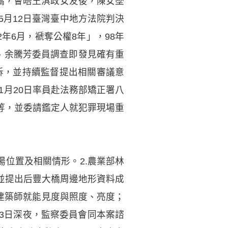
大橋，會晤王淇政女友後，陳女墜
5月12日臺灣臺中地方法院判決
年6月，褫奪公權8年」，98年
、余騰芳委員調查即發見確有重
上訴，並持續監督提出相關審議意
1月20日率員赴法務部矯正署八
等，並委請鑑定人就犯罪現場重
場位置及相關情形。2.農業部林
並提出后豐大橋周邊地形資料成
建築師就能見度與照度、亮度；
月3日深夜，監察委員會同本案諮