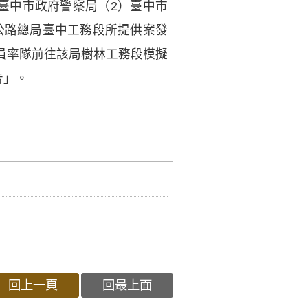
臺中市政府警察局（2）臺中市
據公路總局臺中工務段所提供案發
員率隊前往該局樹林工務段模擬
告」。
回上一頁
回最上面