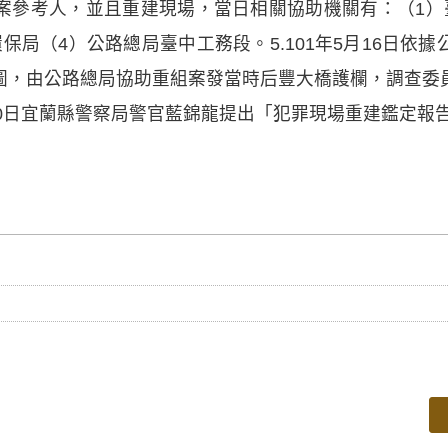
案參考人，並且重建現場，當日相關協助機關有：（1）
保局（4）公路總局臺中工務段。5.101年5月16日依
圖，由公路總局協助重組案發當時后豐大橋護欄，調查委
2月20日宜蘭縣警察局警官藍錦龍提出「犯罪現場重建鑑定報