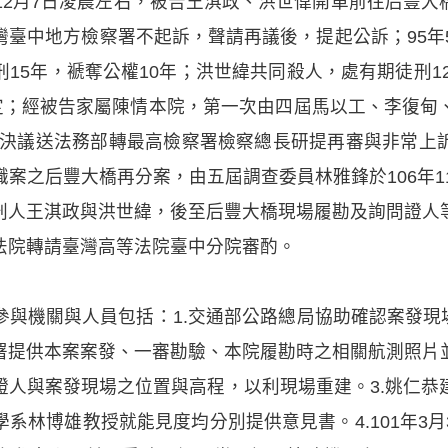
12月7日凌晨左右，被告王淇政、洪世偉開車前往后豐
臺中地方檢察署不起訴，聲請再議後，提起公訴；95年
15年，褫奪公權10年；洪世緯共同殺人，處有期徒刑12
確定；經被告家屬陳情本院，第一次由四屆馬以工、李復甸
5日決議送法務部轉最高檢察署檢察總長研提再審與非常
案之后豐大橋再分案，由五屆調查委員林雅鋒於106年1
刑人王淇政與洪世緯，後至后豐大橋現場履勘及詢問證人
法院轉請臺灣高等法院臺中分院審酌。
與機關與人員包括：1.交通部公路總局協助確認案發現
署提供本案案發、一審勘驗、本院履勘時之相關航測照片
證人與案發現場之位置與高程，以利現場重建。3.姚仁恭
系林博雄教授就能見度均分別提供意見書。4.101年3