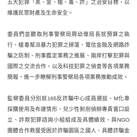
五大犯罪「黑、金、槍、毒、詐」之治安目標，以
維護民眾財產及生命安全。
委員們並聽取刑事警察局周幼偉局長就預算之執
行、槍毒幫派暴力犯罪之掃蕩、電信金融及網路詐
騙之防制、刑事鑑定業務之推展、兩岸打擊犯罪與
國際之交流合作，以及科技犯罪之偵查等各項業務
簡報，進一步瞭解刑事警察局各項業務推動成效。
監察委員分別就165反詐騙中心成員選拔、M化車
採購使用及布建情形、兒少性剝削偵辦專責窗口設
立、詐欺犯罪諮詢小組組成及具體績效、與NGO
團體合作救援受困於詐騙園區之國人、具體詐騙金