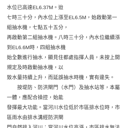
水位已高達EL6.37M。迨
七時三十分，內水位上漲至EL6.5M，始啟動第一
組抽水機，七點五十五分，
再啟動第二組抽水機。八時三十分，內水位繼續漲
到EL6.6M時，四組抽水機
始全數進行抽水，顯見住都處指揮人員，未按上開
規定及時啟動抽水機，以
致水量持續上升，而延誤抽水時機，實有違失。
按堤防、防洪閘門（水門）及抽水站等，本屬
一體，應配合操控，始能
發揮最大功能。當河川水位低於市區排水位時，市
區雨水由排水溝經防洪閘
門自然排入河川；當河川水位高漲，市區排水無法