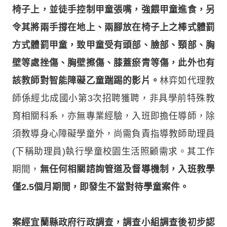
椅子上，並徒手控制甲童張嘴，強餵甲童進食，另
令其將兩手撐在地上、兩腳放在椅子上之棒式體罰
方式體罰甲童，致甲童受有頭部、臉部、頸部、胸
壁等處挫傷、胸壁擦傷、膝蓋瘀青等傷，此外也有
該教師對智能障礙乙童踹踢的影片。
林弈如代理教
師係經北成國小第3次招聘獲聘，非具學前特殊教
育相關科系，亦無專業經驗，入班即擔任導師，除
須教導身心障礙學童外，尚需負責指導教師助理員
(下稱助理員)執行學童校園生活照顧需求。其工作
期間，
無任何相關諮詢管道及督導機制，入班教學
僅2.5個月期間，即發生不當對待學童案件。
案經宜蘭縣政府行政調查，調查小組調查後初步認