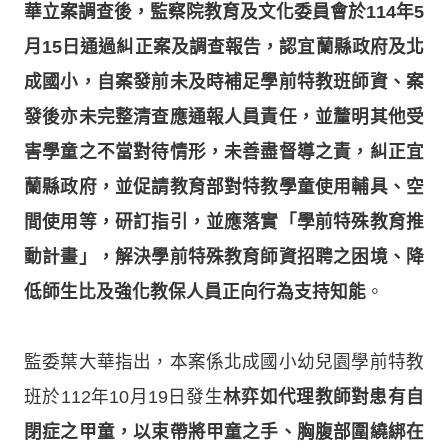
華立案調查後，監察院教育及文化委員會於114年5
月15日通過糾正案及調查報告，認宜蘭縣政府及北
成國小，自案發前未及時補足學前特教班師資、案
發後亦未完整清查應通報人員責任，並釐明其他受
害學童之不當對待情形，未善盡督導之責，糾正宜
蘭縣政府，並促請教育部對特教學童使用輔具、空
間使用等，研訂指引，並應落實「學前特殊教育推
動計畫」，解決學前特殊教育師資招聘之困境、降
低師生比及強化教保人員正向行為支持知能
。
監委葉大華指出，本案係北成國小幼兒園學前特教
班於112年10月19日發生
林弈如代理教師對患有自
閉症之甲童，以束帶將甲童之手、胸腹部圍繞綁在