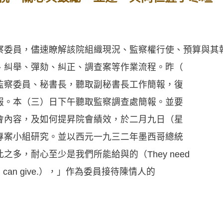
委員，儘速瞭解該院組織現況、監察權行使、預算與其
、糾舉、彈劾、糾正、調查案等作業流程。昨（
監察委員、秘書長，聽取副秘書長工作簡報，復
報。本（三）日下午聽取監察調查處簡報。並要
會內容，及如何提昇院會績效，於二月九日（星
專案小組研究。並以西元一九三二年墨西哥總統
多，耐心至少是我們所能給與的（They need
least I can give.），」作為委員接待陳情人的