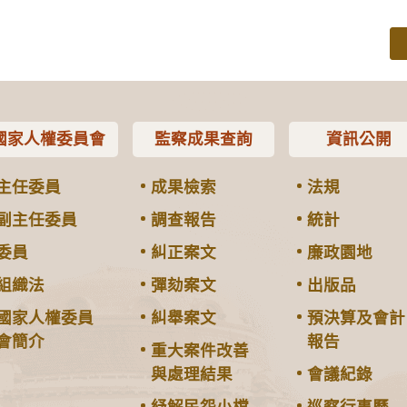
國家人權委員會
監察成果查詢
資訊公開
主任委員
成果檢索
法規
副主任委員
調查報告
統計
委員
糾正案文
廉政園地
組織法
彈劾案文
出版品
國家人權委員
糾舉案文
預決算及會計
會簡介
報告
重大案件改善
與處理結果
會議紀錄
紓解民怨小檔
巡察行事曆