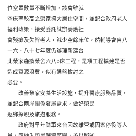
位空置數量不斷增加，該會雖就
空床率較高之榮家擴大居住空間，並配合政府老人
福利政策，接受委託試辦養護社
會殘癱及失智老人，減少空餘床位，然輔導會自八
十六、八十七年度仍辦理新建台
北榮家癱瘓榮舍六八○床工程，是項工程擴建是否
造成資源浪費，似有通盤檢討之
必要。
改善榮家安養生活設施，提升醫療服務品質，
並配合兩岸關係發展需求，做好榮民
返鄉探親及旅遊服務。
政府對早年隨軍來台因故離營或因案停役等人
員，應納入榮民輔導範圍，予以照顧