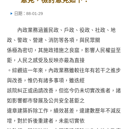
日期：88-01-29
內政業務涵蓋民政、戶政、役政、社政、地
政、警政、營建、消防等各項，與民眾關
係極為密切，其施政措施之良窳，影響人民權益至
鉅，人民之感受及反映亦最為直接
。綜觀這一年來，內政業務雖較往年有若干之進步
與改善，惟仍有諸多事項，雖迭經
該院糾正或函請改善，但迄今仍未切實改進者，諸
如影響都市發展及公共安全甚鉅之
違章建築拆除工作，績效甚差，違建數歷年不減反
增，對於拆後重建者，未能切實依