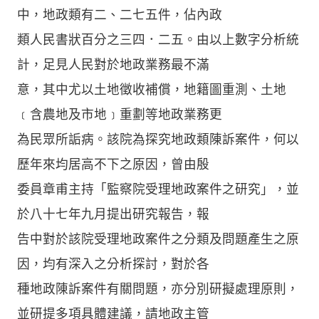
中，地政類有二、二七五件，佔內政
類人民書狀百分之三四．二五。由以上數字分析統
計，足見人民對於地政業務最不滿
意，其中尤以土地徵收補償，地籍圖重測、土地
﹝含農地及市地﹞重劃等地政業務更
為民眾所詬病。該院為探究地政類陳訴案件，何以
歷年來均居高不下之原因，曾由殷
委員章甫主持「監察院受理地政案件之研究」，並
於八十七年九月提出研究報告，報
告中對於該院受理地政案件之分類及問題產生之原
因，均有深入之分析探討，對於各
種地政陳訴案件有關問題，亦分別研擬處理原則，
並研提多項具體建議，請地政主管