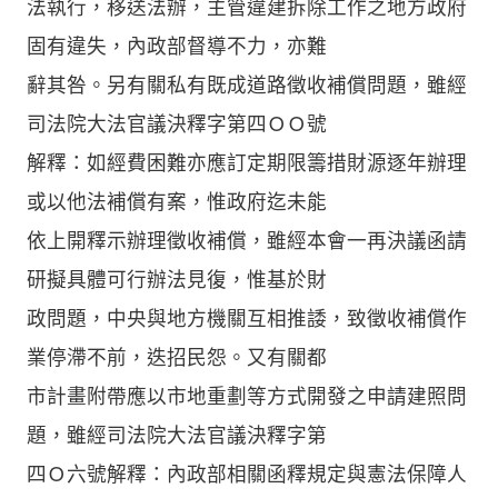
法執行，移送法辦，主管違建拆除工作之地方政府
固有違失，內政部督導不力，亦難
辭其咎。另有關私有既成道路徵收補償問題，雖經
司法院大法官議決釋字第四ＯＯ號
解釋：如經費困難亦應訂定期限籌措財源逐年辦理
或以他法補償有案，惟政府迄未能
依上開釋示辦理徵收補償，雖經本會一再決議函請
研擬具體可行辦法見復，惟基於財
政問題，中央與地方機關互相推諉，致徵收補償作
業停滯不前，迭招民怨。又有關都
市計畫附帶應以市地重劃等方式開發之申請建照問
題，雖經司法院大法官議決釋字第
四Ｏ六號解釋：內政部相關函釋規定與憲法保障人