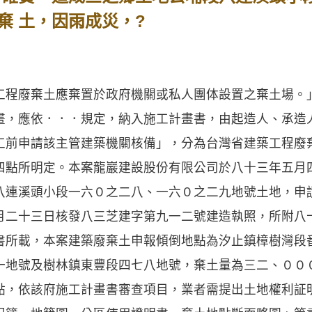
棄 土，因雨成災，?
程廢棄土應棄置於政府機關或私人團体設置之棄土場。
畫，應依．．．規定，納入施工計畫書，由起造人、承造
工前申請該主管建築機關核備」，分為台灣省建築工程廢
四點所明定。本案龍巖建設股份有限公司於八十三年五月
八連溪頭小段一六０之二八、一六０之二九地號土地，申
月二十三日核發八三芝建字第九一二號建造執照，所附八
書所載，本案建築廢棄土申報傾倒地點為汐止鎮樟樹灣段
一地號及樹林鎮東豐段四七八地號，棄土量為三二、００
點，依該府施工計畫書審查項目，業者需提出土地權利証