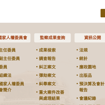
國家人權委員會
監察成果查詢
資訊公開
主任委員
成果檢索
法規
副主任委員
調查報告
統計
委員
糾正案文
廉政園地
組織法
彈劾案文
出版品
國家人權委員
糾舉案文
預決算及會計
會簡介
報告
重大案件改善
與處理結果
會議紀錄