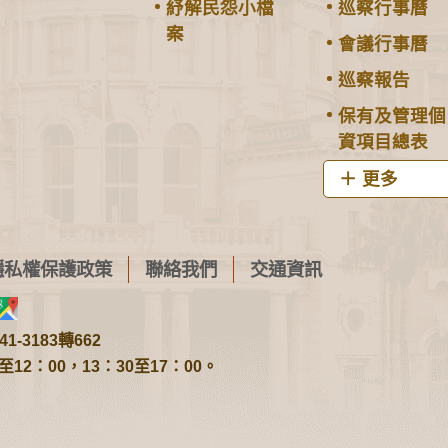
紓解民怨小檔
巡察行事曆
案
會議行事曆
巡察報告
保有及管理個
資項目總表
更多
隱私權保護政策
聯絡我們
交通資訊
1-3183轉662
2：00，13：30至17：00。