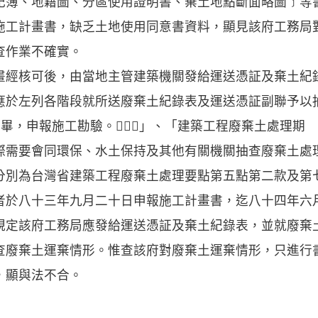
記簿、地籍圖、分區使用證明書、棄土地點斷面略圖﹞等
施工計畫書，缺乏土地使用同意書資料，顯見該府工務局
查作業不確實。
經核可後，由當地主管建築機關發給運送憑証及棄土紀
應於左列各階段就所送廢棄土紀錄表及運送憑証副聯予以
畢，申報施工勘驗。．．」、「建築工程廢棄土處理期
際需要會同環保、水土保持及其他有關機關抽查廢棄土處
分別為台灣省建築工程廢棄土處理要點第五點第二款及第
者於八十三年九月二十日申報施工計畫書，迄八十四年六
規定該府工務局應發給運送憑証及棄土紀錄表，並就廢棄
查廢棄土運棄情形。惟查該府對廢棄土運棄情形，只進行
，顯與法不合。