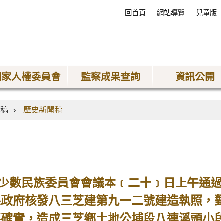
回首頁
網站導覽
兒童版
國家人權委員會
監察成果查詢
資訊公開
聞稿
歷史新聞稿
數民族委員會會議本﹝二十﹞日上午通過
縣政府核發八三芝建第九一二號建造執照，
不確實，造成三芝鄉土地公埔段八連溪頭小