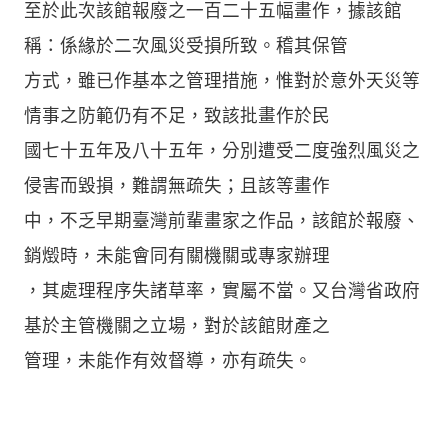
至於此次該館報廢之一百二十五幅畫作，據該館
稱：係緣於二次風災受損所致。稽其保管
方式，雖已作基本之管理措施，惟對於意外天災等
情事之防範仍有不足，致該批畫作於民
國七十五年及八十五年，分別遭受二度強烈風災之
侵害而毀損，難謂無疏失；且該等畫作
中，不乏早期臺灣前輩畫家之作品，該館於報廢、
銷燬時，未能會同有關機關或專家辦理
，其處理程序失諸草率，實屬不當。又台灣省政府
基於主管機關之立場，對於該館財產之
管理，未能作有效督導，亦有疏失。