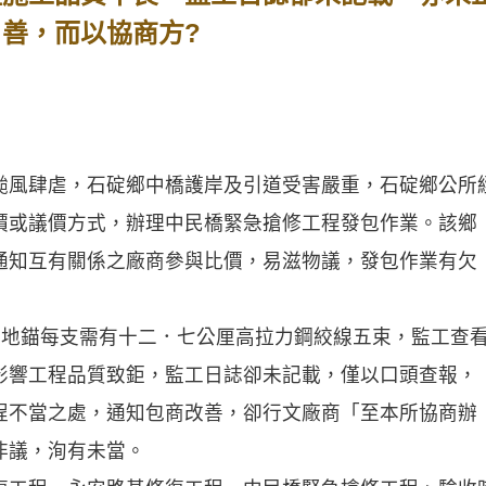
 善，而以協商方?
風肆虐，石碇鄉中橋護岸及引道受害嚴重，石碇鄉公所
價或議價方式，辦理中民橋緊急搶修工程發包作業。該鄉
通知互有關係之廠商參與比價，易滋物議，發包作業有欠
力地錨每支需有十二．七公厘高拉力鋼絞線五束，監工查
影響工程品質致鉅，監工日誌卻未記載，僅以口頭查報，
程不當之處，通知包商改善，卻行文廠商「至本所協商辦
非議，洵有未當。