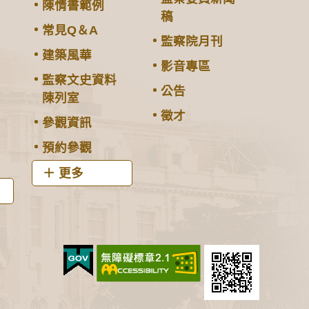
陳情書範例
稿
常見Q＆A
監察院月刊
建築風華
影音專區
監察文史資料
公告
陳列室
徵才
參觀資訊
預約參觀
更多