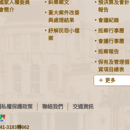
國家人權委員
糾舉案文
預決算及會計
會簡介
報告
重大案件改善
與處理結果
會議紀錄
紓解民怨小檔
巡察行事曆
案
會議行事曆
巡察報告
保有及管理個
資項目總表
更多
隱私權保護政策
聯絡我們
交通資訊
1-3183轉662