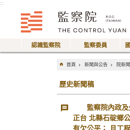
:::
跳到主要內容區塊
認識監察院
監察委員
:::
首頁
新聞與公告
院新
歷史新聞稿
監察院內政及少
正台 北縣石碇鄉
有欠公平； 且工