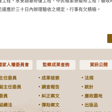
工程、永安路基修復工程、中民橋緊急搶修工程﹞驗收
已違應於三十日內辦理驗收之規定，行事有欠積極。
國家人權委員會
監察成果查詢
資訊公開
主任委員
成果檢索
法規
副主任委員
調查報告
統計
委員
糾正案文
廉政園地
組織法
彈劾案文
出版品