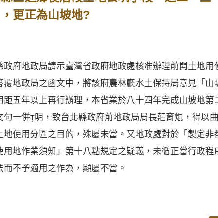
 ，更正為山坡地?
政府地政局請示臺灣省政府地政處核准辦理前開土地用
答覆地政局之函文中，將該府農林廳水土保持局意見「山
相距五年以上再行辦理，本省業於八十四年完成山坡地第
文句一併明，致台北縣政府前地政局局長莊育焜，得以
土地使用分區之目的，殊屬未當。又地政處對於「製定非
使用地作業須知」第十八點規定之疑義，未循正當行政程
法而不予適用之作為，顯屬不當。