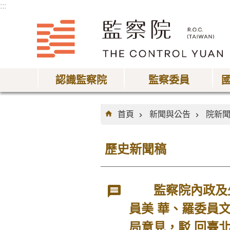
:::
跳到主要內容區塊
認識監察院
監察委員
:::
首頁
新聞與公告
院新
歷史新聞稿
監察院內政及少
員美 華、羅委員
局意見，駁 回臺