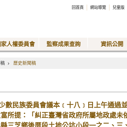
回首頁
網站導覽
兒童版
國家人權委員會
監察成果查詢
資訊公開
聞稿
歷史新聞稿
數民族委員會議本﹝十八﹞日上午通過並
文富所提：「糾正臺灣省政府所屬地政處未
北縣三芝鄉後厝段土地公坑小段一之二、三