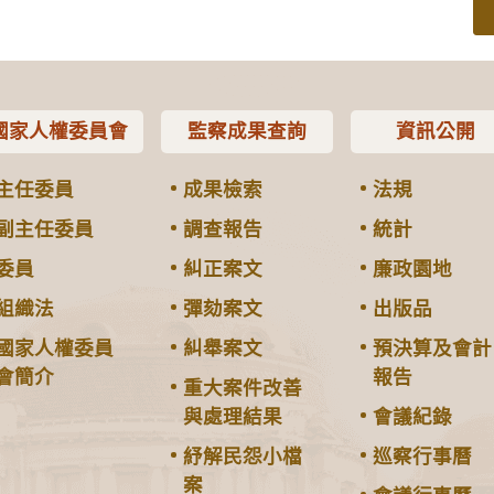
國家人權委員會
監察成果查詢
資訊公開
主任委員
成果檢索
法規
副主任委員
調查報告
統計
委員
糾正案文
廉政園地
組織法
彈劾案文
出版品
國家人權委員
糾舉案文
預決算及會計
會簡介
報告
重大案件改善
與處理結果
會議紀錄
紓解民怨小檔
巡察行事曆
案