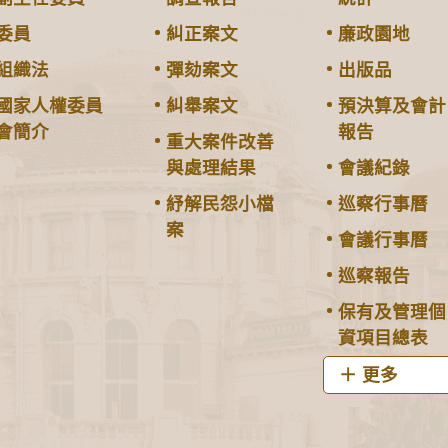
委員
糾正案文
廉政園地
組織法
彈劾案文
出版品
國家人權委員
糾舉案文
預決算及會計
會簡介
報告
重大案件改善
與處理結果
會議紀錄
紓解民怨小檔
巡察行事曆
案
會議行事曆
巡察報告
保有及管理個
資項目總表
更多