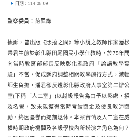
日期：114-05-09
監察委員：范巽綠
據訴，曾出版《熙攘之間》等小說之教師作家潘松
帶君生前於彰化縣田尾國民小學任教時，於75年間
向當時教育部部長反映彰化縣政府「論語教學實
驗」不當，促成縣府調整相關教學施行方式，減輕
師生負擔，潘君卻反遭彰化縣政府人事室第二辦公
室(下稱「人二室」)以越級報告為由予以懲處，損
及名譽，致未能獲得當時考績獎金及優良教師獎
勵，終因憂鬱而提前退休。本案實情及人二室在威
權時期政府機關及各級學校內所扮演之角色為何？