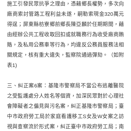
施工引發民眾抗爭之理由，憑藉鄉長權勢，多次向
廠商索討管路工程利益未遂，嗣勒索現金320萬元
得逞；屏東縣枋寮鄉前鄉長陳亞麟於任期期間，藉
由經辦公共工程收取回扣或就職務行為收受廠商賄
賂，及私用公務車等行為，均違反公務員服務法相
關規定，核有重大違失，監察院通過彈劾。（如附
表1)
三、糾正案6案：基隆市警察局不當公布逃離醫院
之受監護處分人姓名等個資，加深民眾對於心理社
會障礙者之偏見與污名案，糾正基隆市警察局；臺
中市政府勞工局於家庭看護移工S女及W女案之訪
視與查察流於形式案，糾正臺中市政府勞工局；南