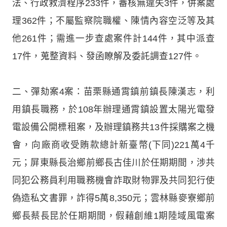
法、行政救濟程序233件，審核無違失3件，併案處
理362件；不屬監察院職權、陳情內容空泛等及其
他261件；需進一步查處案件計144件，其中派查
17件，蒐整資料、發函瞭解及委託調查127件。
二、彈劾案4案：苗栗縣通霄鎮前鎮長陳漢志，利
用鎮長職務，於108年辦理通霄鎮設置太陽光電發
電設備公開標租案，及辦理鎮務共13件採購案之機
會，向廠商收受賄款總計新臺幣(下同)221萬4千
元；屏東縣長治鄉前鄉長古佳川於任期期間，涉共
同犯公務員利用職務機會詐取財物罪及共同犯行使
偽造私文書罪，詐得5萬8,350元；雲林縣麥寮鄉前
鄉長蔡長昆於任期期間，假藉創維1期陸域風電案