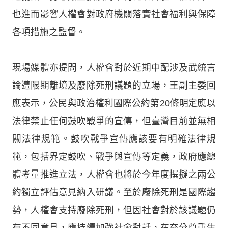
也進而影響人權會對政府機關落實社會福利與保障
各項措施之監督。
現場媒體亦提問，人權會對於近期中配涉及武統言
論遭限期離境及廢除死刑議題的立場，王副主委回
應表示，公民與政治權利國際公約第20條明定應以
法律禁止任何鼓吹戰爭的宣傳，但臺灣目前並無相
關法律規範。鼓吹戰爭宣傳應該要有明確法律規
範，包括界定鼓吹、戰爭與宣傳等定義，政府應總
體考量推進立法，人權會也將於今年度撰擬之兩公
約獨立評估意見納入研議。至於廢除死刑是國際趨
勢，人權會支持廢除死刑，但因社會對於該議題仍
有不同意見，應持續加強社會對話，在充分尊重生