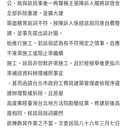
公，故與該局事後一再聲稱主張陳訴人擅將該宿舍
全部拆除重建，並擴大建
築面積等說詞不符，按陳訴人係經該局同意自費整
建，並事先提出設計圖，
始進行施工，若該局認為有不符規定之情事，自應
不准渠施工或阻止渠繼續
施工，該局非但默許渠施工，且於經檢舉後更指示
渠補送資料辦理補照事宜
，甚而函請台北市政府工務局建築管理處依程序違
建辦理暫緩拆除，且房屋
高度案經臺灣台北地方法院勘驗結果，修建前後高
度相同，核該局說詞顯然
欲掩飾其作業之不當。次查該局八十六年三月七日