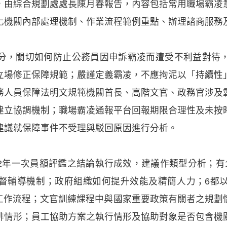
，由綜合規劃處處長陳月春報告，內容包括常用職場霸凌
化機關內部處理機制、作業流程範例重點、辦理諮商服務
分，關切如何防止公務員因申訴霸凌而遭受不利益對待
立場修正保障規範；嚴謹定義霸凌，不應拘泥以「持續性
務人員保障法明文規範機關首長、高階文官、政務官涉及
建立協調機制；職場霸凌通報平台回報期限合理性及未按
建議就保障事件不受理與駁回原因進行分析。
2年一次員額評鑑之結論執行成效，建議作類型分析；有
督輔導機制；政府組織如何提升效能及精簡人力；6都
層工作流程；文官訓練課程中與國家重要政策有關者之規劃
排情形；員工協助方案之執行情形及協助對象是否包含機