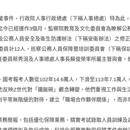
凌事件，行政院人事行政總處（下稱人事總處）特為此，於
迄今已經運作3個月，監察院教育及文化委員會為瞭解公
公務人員安全及衛生防護辦法（下稱安衛辦法）之修正進
委員計12人，巡察公務人員保障暨培訓委員會（下稱保
任委員蔡秀涓及人事總處人事長蘇俊榮率所屬主管與會，
考報考人數從102年14.6萬人，下滑至113年7.1萬
也反映Z世代對「鐵飯碗」觀念轉變，他們重視工作與生
到平等無階級的對待，建立「職場合作夥伴關係」，而非
業務簡報，包括優化保障業務、精實考試錄取人員訓練及