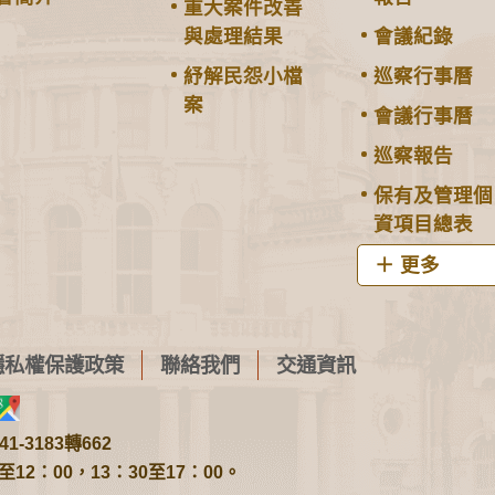
重大案件改善
與處理結果
會議紀錄
紓解民怨小檔
巡察行事曆
案
會議行事曆
巡察報告
保有及管理個
資項目總表
更多
隱私權保護政策
聯絡我們
交通資訊
1-3183轉662
2：00，13：30至17：00。