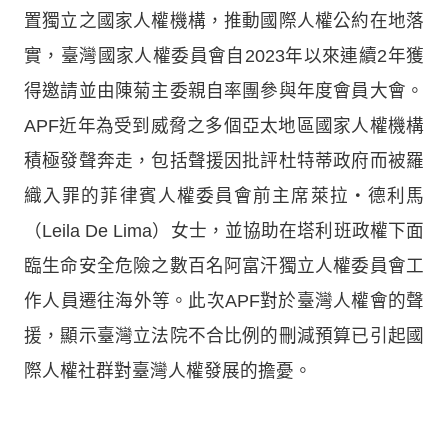
置獨立之國家人權機構，推動國際人權公約在地落
實，臺灣國家人權委員會自2023年以來連續2年獲
得邀請並由陳菊主委親自率團參與年度會員大會。
APF近年為受到威脅之多個亞太地區國家人權機構
積極發聲奔走，包括聲援因批評杜特蒂政府而被羅
織入罪的菲律賓人權委員會前主席萊拉・德利馬
（Leila De Lima）女士，並協助在塔利班政權下面
臨生命安全危險之數百名阿富汗獨立人權委員會工
作人員遷往海外等。此次APF對於臺灣人權會的聲
援，顯示臺灣立法院不合比例的刪減預算已引起國
際人權社群對臺灣人權發展的擔憂。