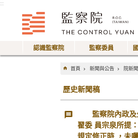
:::
跳到主要內容區塊
認識監察院
監察委員
:::
首頁
新聞與公告
院新
歷史新聞稿
監察院內政及少
翟委 員宗泉所提
規定修正時 ，未