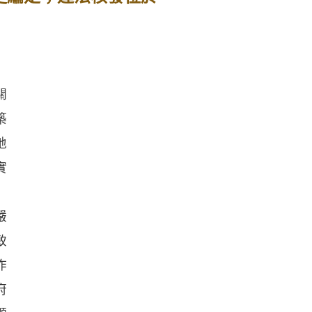
關
築
地
實
嚴
致
作
府