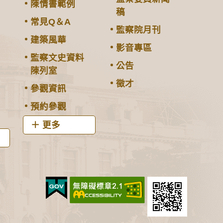
陳情書範例
稿
常見Q＆A
監察院月刊
建築風華
影音專區
監察文史資料
公告
陳列室
徵才
參觀資訊
預約參觀
更多