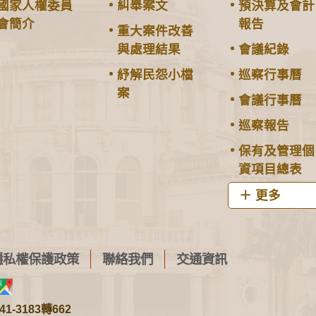
國家人權委員
糾舉案文
預決算及會計
會簡介
報告
重大案件改善
與處理結果
會議紀錄
紓解民怨小檔
巡察行事曆
案
會議行事曆
巡察報告
保有及管理個
資項目總表
更多
隱私權保護政策
聯絡我們
交通資訊
1-3183轉662