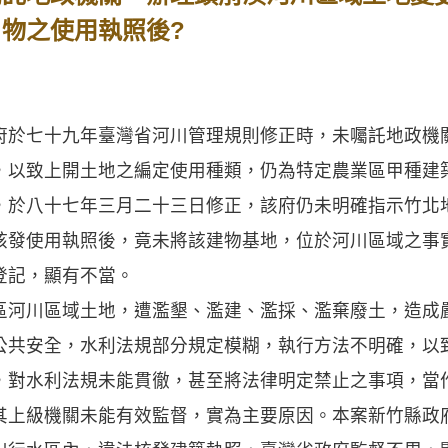
 物之使用執照後?
於七十九年臺灣省河川管理規則修正時，未囑託地政機
，以致上開土地之編定使用種類，仍為特定農業區甲種建
，於八十七年三月二十三日修正，該府仍未明確指示竹北
核發使用執照後，竟未將該建物基地，位於河川區域之事
登記，顯有不當。
河川區域土地，遭濫墾、濫建、濫採、濫棄廢土，造成
公共安全，水利法規部分規定模糊，執行方法不明確，以
，對水利法規未能貫徹，甚至將法律明定禁止之事項，當
其上級機關未能有效監督，實為主要原因。本案新竹縣政