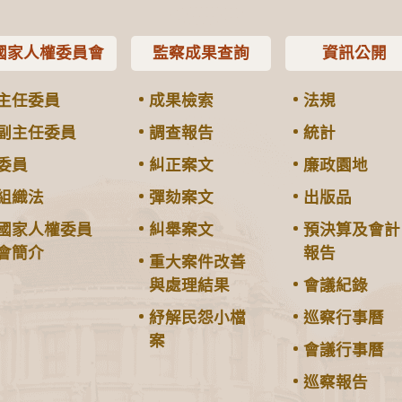
國家人權委員會
監察成果查詢
資訊公開
主任委員
成果檢索
法規
副主任委員
調查報告
統計
委員
糾正案文
廉政園地
組織法
彈劾案文
出版品
國家人權委員
糾舉案文
預決算及會計
會簡介
報告
重大案件改善
與處理結果
會議紀錄
紓解民怨小檔
巡察行事曆
案
會議行事曆
巡察報告