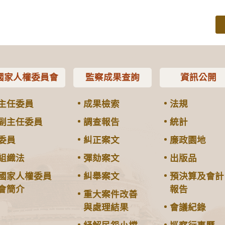
國家人權委員會
監察成果查詢
資訊公開
主任委員
成果檢索
法規
副主任委員
調查報告
統計
委員
糾正案文
廉政園地
組織法
彈劾案文
出版品
國家人權委員
糾舉案文
預決算及會計
會簡介
報告
重大案件改善
與處理結果
會議紀錄