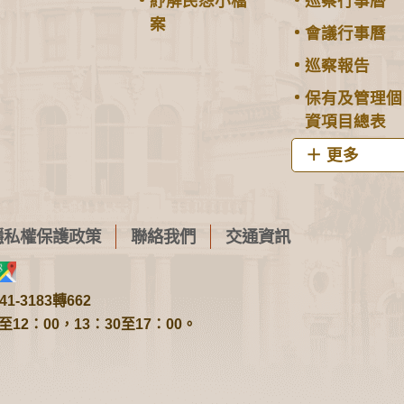
紓解民怨小檔
巡察行事曆
案
會議行事曆
巡察報告
保有及管理個
資項目總表
更多
隱私權保護政策
聯絡我們
交通資訊
1-3183轉662
2：00，13：30至17：00。