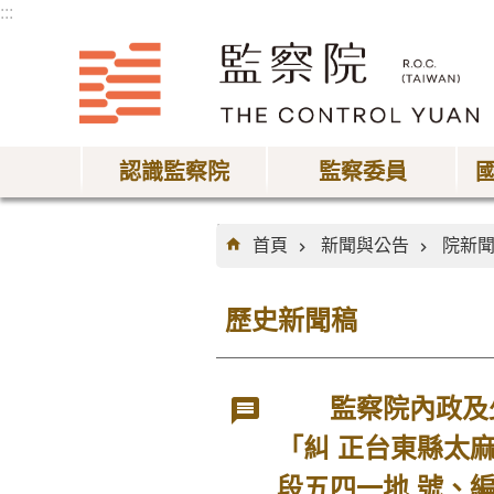
:::
跳到主要內容區塊
認識監察院
監察委員
:::
首頁
新聞與公告
院新
歷史新聞稿
監察院內政及少
「糾 正台東縣太
段五四一地 號、