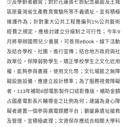
少及學齡者觀賞；對於花蓮張七郎紀念墓園及土城
區原臺灣省生產教育實驗所等不義遺址，宜有積極
維護作為；針對重大公共工程應編列1%公共藝術
經費之規定，應檢討建立分級制之可行性；今年9
月將舉辦國際兒少書展，可善用eBook、線下活動
及結合學校、社團，進行宣傳；結合地方政府與社
政單位，保障弱勢學生、矯正學校學生之文化近用
權，能夠參與書展、使用文化幣；文化場館之無障
礙設施設備，應建立設計標準；為了服務視覺障礙
者，113年補助8部電影製作口述影像版，補助金額
占國產電影長片輔導金之比例為何；建議為身心障
礙者建置一個參與廣電媒體平台；鵝鑾鼻遺址搶救
及管理，宜積極處理；文資保存應結合相關大學科