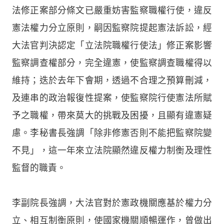
法修正案部分條文已嚴重妨害監察職權行使，違反
憲法權力分立原則，嗣因監察院提起憲法訴訟，經
大法官判決認定「立法院職權行使法」修正案影響
監察調查權部分，完全違憲，使監察調查職權得以
維持；迭於去年下會期，透過不合理之預算刪減，
及連串的政治報復性提案，使監察院行使憲法所賦
予之職權，帶來莫大的挑戰及困擾，且顯有違憲疑
慮。李秘書長強調「除非修憲否則不能把監察院變
不見」，這一年來立法院顯然違反權力制衡及理性
監督的職責。
李副院長強調，大法官對於憲政機關應基於權力分
立、相互制衡原則，使國家機關順暢運作，曾做出