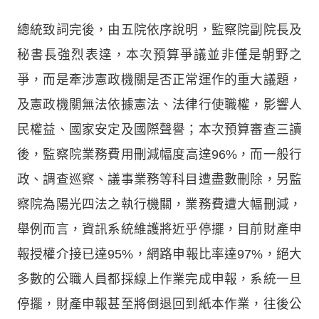
總統致詞完後，由五院依序說明，監察院副院長及
秘書長強烈表達，本次預算爭議並非僅是朝野之
爭，而是牽涉憲政機關是否正常運作的重大議題，
及憲政機關無法依據憲法、法律行使職權，影響人
民權益、國家安定及國際聲譽；本次預算審查三讀
後，監察院業務費用刪減幅度高達96%，而一般行
政、調查巡察、議事業務等科目遭盡數刪除，另監
察院為陽光四法之執行機關，業務費遭大幅刪減，
舉例而言，資訊系統維護將近乎停擺，目前財產申
報授權介接已達95%，網路申報比率達97%，絕大
多數的公職人員都採線上作業完成申報，系統一旦
停擺，財產申報甚至將倒退回到紙本作業，往後公