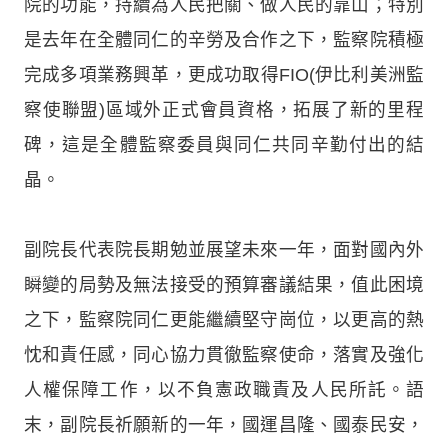
院的功能，持續為人民把關、做人民的靠山；特別
是去年在全體同仁的辛勞及合作之下，監察院積極
完成多項業務興革，更成功取得FIO(伊比利美洲監
察使聯盟)區域外正式會員資格，拓展了新的里程
碑，這是全體監察委員與同仁共同辛勤付出的結
晶。
副院長代表院長期勉並展望未來一年，面對國內外
瞬變的局勢及無法接受的預算審議結果，值此困境
之下，監察院同仁更能繼續堅守崗位，以更高的熱
忱和責任感，同心協力貫徹監察使命，落實及強化
人權保障工作，以不負憲政職責及人民所託。語
末，副院長祈願新的一年，國運昌隆、國泰民安，