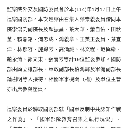
監察院外交及國防委員會於本(114)年1月17日上午
巡察國防部。本次巡察由召集人蔡崇義委員偕同本
院李鴻鈞副院長及賴振昌、葉大華、蕭自佑、田秋
堇、賴鼎銘、浦忠成、鴻義章、王美玉委員、葉宜
津、林郁容、施錦芳、高涌誠、林文程、范巽綠、
趙永清、郭文東、張菊芳等計19位監委參加。國防
部由顧立雄部長、軍政副部長柏鴻輝及軍備副部長
鍾樹明等人接待，相關軍事機關（構）及單位主管
亦出席參與座談。
巡察委員於聽取國防部就「國軍反制中共認知作戰
之作為」、「國軍部隊教育召集之執行現況」、