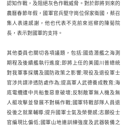
認知作戰，及阻絕灰色作戰威脅。對於即將到來的
農曆春節年假，國軍官兵堅守崗位保家衛國，蔡召
集人表達感謝，他也代表不克前來巡察的陳菊院
長，表示對國軍的支持。
其他委員也關切各項議題，包括:國造潛艦之海測
期程及後續艦執行進度;即將上任的美國川普總統
對我軍事採購及國防政策之影響;現役及退役軍士
官涉共諜滲透防處作為;提高軍人武德養成教育;海
底電纜遭中共船隻惡意破壞;反制敵軍無人機及無
人艇攻擊並發展不對稱作戰;國軍特戰部隊人員退
役後之就業輔導;提升國軍士氣及榮譽感;志願役士
官編現比偏低;國軍山地連訓練強度及武器裝備之