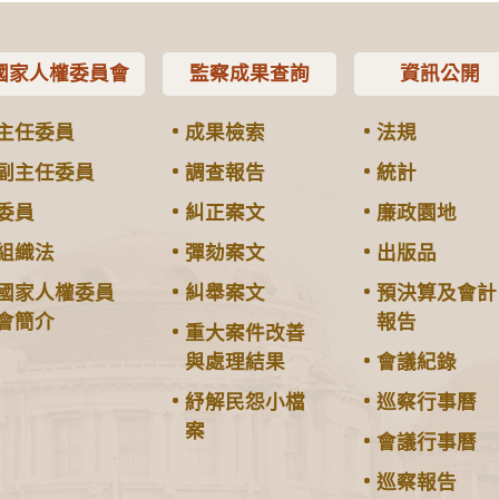
國家人權委員會
監察成果查詢
資訊公開
主任委員
成果檢索
法規
副主任委員
調查報告
統計
委員
糾正案文
廉政園地
組織法
彈劾案文
出版品
國家人權委員
糾舉案文
預決算及會計
會簡介
報告
重大案件改善
與處理結果
會議紀錄
紓解民怨小檔
巡察行事曆
案
會議行事曆
巡察報告