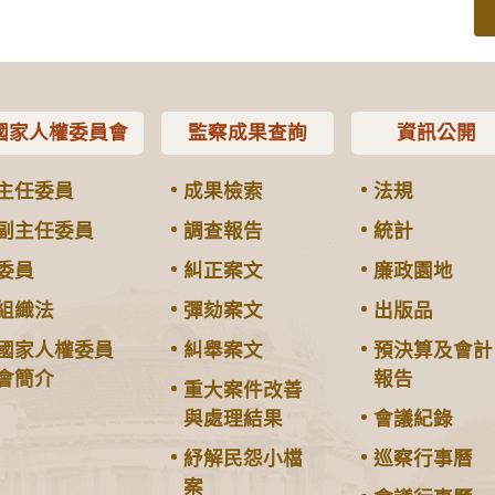
國家人權委員會
監察成果查詢
資訊公開
主任委員
成果檢索
法規
副主任委員
調查報告
統計
委員
糾正案文
廉政園地
組織法
彈劾案文
出版品
國家人權委員
糾舉案文
預決算及會計
會簡介
報告
重大案件改善
與處理結果
會議紀錄
紓解民怨小檔
巡察行事曆
案