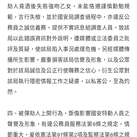
劾人竟酒後失態強吻乙女，未能恪遵謹慎勤勉規
範，言行失檢，並於國安局調查過程中，亦違反公
務員之誠信義務，提供不實訊息給調查人員，致該
局以此錯誤資訊對外說明，遭媒體或立法委員之批
評及質疑，使該局陷入事況處理危機，另經媒體傳
播所生影響，嚴重損害該局信譽及形象，以及公眾
對於該局誠信及公正行使職務之信心，衍生公眾對
該局執行隱密情報工作之疑慮，以私害公，至為灼
然。
四、被彈劾人上開行為，斲傷影響國安特勤人員之
聲譽及形象，有違公務員服務法第6條之規定，情
節重大，爰依憲法第97條第2項及監察法第6條之規