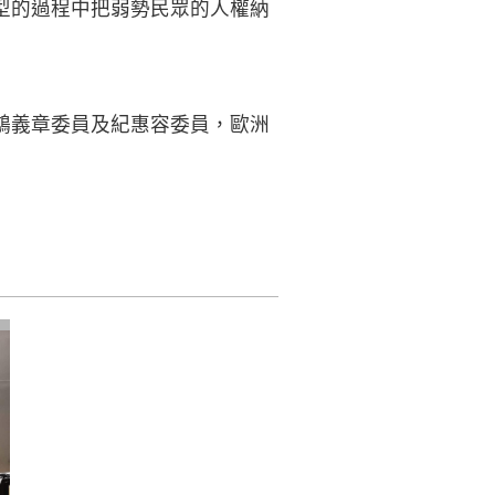
型的過程中把弱勢民眾的人權納
鴻義章委員及紀惠容委員，歐洲