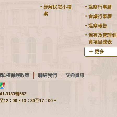
紓解民怨小檔
巡察行事曆
案
會議行事曆
巡察報告
保有及管理個
資項目總表
更多
隱私權保護政策
聯絡我們
交通資訊
1-3183轉662
2：00，13：30至17：00。