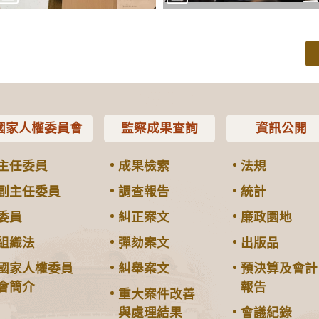
國家人權委員會
監察成果查詢
資訊公開
主任委員
成果檢索
法規
副主任委員
調查報告
統計
委員
糾正案文
廉政園地
組織法
彈劾案文
出版品
國家人權委員
糾舉案文
預決算及會計
會簡介
報告
重大案件改善
與處理結果
會議紀錄