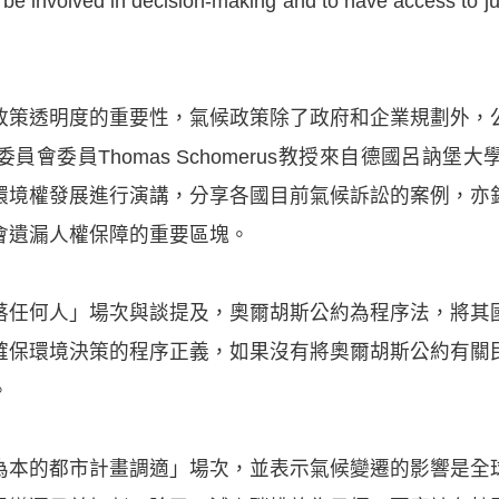
to be involved in decision-making and to have ac
政策透明度的重要性，氣候政策除了政府和企業規劃外，
會委員Thomas Schomerus教授來自德國呂訥
環境權發展進行演講，分享各國目前氣候訴訟的案例，亦
會遺漏人權保障的重要區塊。
落任何人」場次與談提及，奧爾胡斯公約為程序法，將其
確保環境決策的程序正義，如果沒有將奧爾胡斯公約有關
。
為本的都市計畫調適」場次，並表示氣候變遷的影響是全