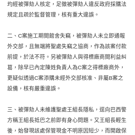
均經被彈劾人核定，足徵被彈劾人違反政府採購法
規定且疏於監督管理，核有重大違誤。
二、C案施工期間館舍失竊，被彈劾人未立即通報
外交部，且無端將聖處失竊之協商，作為該案付款
前提，於法不符。另被彈劾人與得標廠商間利益糾
葛，除早已內定陳姓負責人為C案之得標廠商外，
更疑似透過C案添購未經外交部核准、非屬B案之
設備，核有嚴重違誤。
三、被彈劾人未維護聖處王組長隱私，逕向巴西警
方稱王組長抵巴之前即有身心問題。又王組長輕生
後，始發現該處保管現金不明原因短少，而開啟保