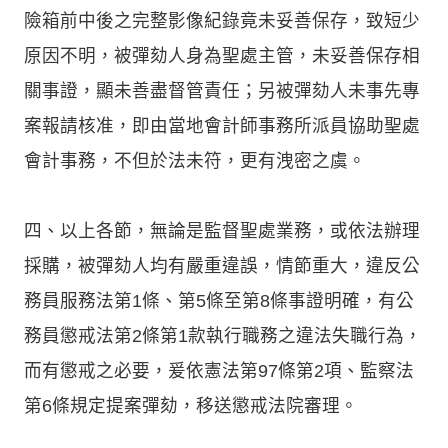
險箱前中後之完整影像紀錄竟未妥善保存，致短少
原因不明，被彈劾人身為聖處主管，未妥善保存相
關事證，顯未善盡督管責任；另被彈劾人未事先專
案報請核准，即由當地會計師事務所派員協助聖處
會計事務，不但於法未符，更有洩密之虞。
四、以上各節，無論是監督聖處業務，或依法辦理
採購，被彈劾人均有嚴重違誤，情節重大，違反公
務員服務法第1條、第5條至第8條事證明確，有公
務員懲戒法第2條第1款執行職務之違法失職行為，
而有懲戒之必要，爰依憲法第97條第2項、監察法
第6條規定提案彈劾，移送懲戒法院審理。