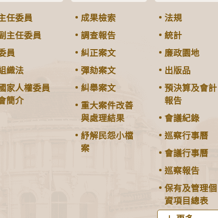
主任委員
成果檢索
法規
副主任委員
調查報告
統計
委員
糾正案文
廉政園地
組織法
彈劾案文
出版品
國家人權委員
糾舉案文
預決算及會計
會簡介
報告
重大案件改善
與處理結果
會議紀錄
紓解民怨小檔
巡察行事曆
案
會議行事曆
巡察報告
保有及管理個
資項目總表