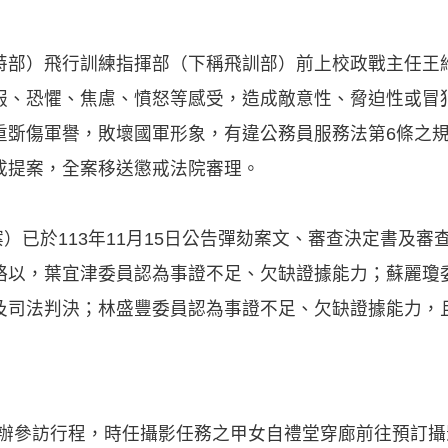
特部）飛行訓練指揮部（下稱飛訓部）前上校政戰主任王
服、恐懼、焦慮、憤怒等感受，造成敵意性、脅迫性或冒
斲傷軍譽，敗壞國軍形象，有違公務員服務法第6條之規定
成提案，全案移送懲戒法院審理。
案）已於113年11月15日公告彈劾案文、審查決定書及
略以，葉宜津委員認為事證不足、欠缺證據能力；蘇麗瓊
及司法判決；林盛豐委員認為事證不足、欠缺證據能力，
日舉辦參訪行程，時任攝影任務之甲女自禮堂穿廊前往預訂