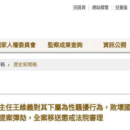
回首頁
網站導覽
兒童版
國家人權委員會
監察成果查詢
資訊公開
聞稿
歷史新聞稿
主任王維義對其下屬為性騷擾行為，敗壞
提案彈劾，全案移送懲戒法院審理