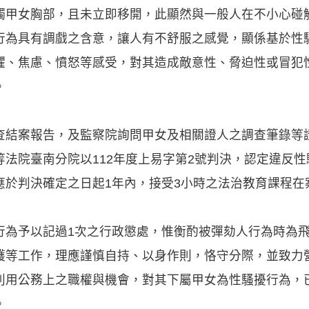
觸甲女胸部，且未立即移開，此顯然與一般人在不小心碰
行為具有調戲之含意，讓人有不舒服之感覺，顯係基於性
懼、焦慮、憤怒等感受，對其造成敵意性、脅迫性或冒犯
。
查結案報告，及監察院詢問甲女及相關證人之調查筆錄等
法院臺南分院以112年度上易字第2號判決，認定違反性
應於判決確定之日起1年內，接受3小時之法治教育課程在
行為予以記過1次之行政懲處，惟衡酌被彈劾人行為時為
護等工作，理應謹慎自持、以身作則，恪守分際，並致力
利用公務上之職權與機會，對其下屬甲女為性騷擾行為，
。