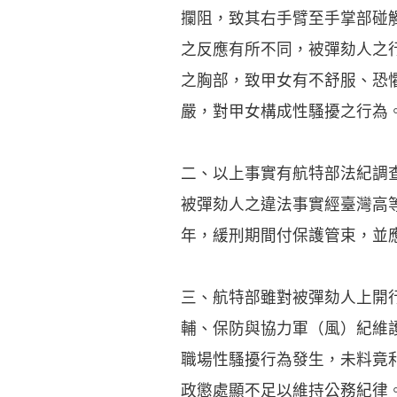
攔阻，致其右手臂至手掌部碰
之反應有所不同，被彈劾人之
之胸部，致甲女有不舒服、恐
嚴，對甲女構成性騷擾之行為
二、以上事實有航特部法紀調
被彈劾人之違法事實經臺灣高等
年，緩刑期間付保護管束，並
三、航特部雖對被彈劾人上開
輔、保防與協力軍（風）紀維
職場性騷擾行為發生，未料竟
政懲處顯不足以維持公務紀律