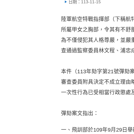
日期：113-11-15
陸軍航空特戰指揮部（下稱航
所屬甲女之胸部，令其有不舒
為不僅侵犯其人格尊嚴，並嚴重
查通過監察委員林文程、浦忠
本件（113年劾字第21號彈劾
審查委員附具決定不成立理由
一次性行為已受相當行政懲處
彈劾案文指出：
一、飛訓部於109年9月29