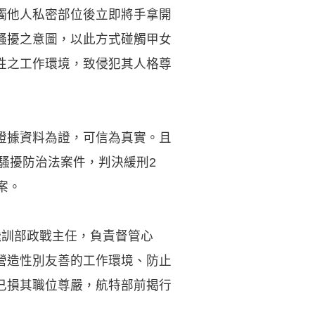
觸他人私密部位後立即將手拿開
騷擾之意圖，以此方式碰觸甲女
性之工作環境，致侵犯其人格尊
證據資料為證，可信為真實。且
騷擾防治法案件，判決緩刑2
案。
飛訓部政戰主任，負責督管心
營造性別友善的工作環境、防止
已損其職位尊嚴，航特部前揭行