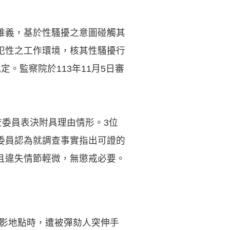
維義，基於性騷擾之意圖碰觸其
犯性之工作環境，核其性騷擾行
。監察院於113年11月5日審
審查委員表決附具理由情形。3位
委員認為就調查事實指出可證的
且違失情節輕微，無懲戒必要。
攝影地點時，遭被彈劾人突伸手