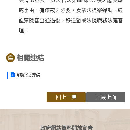
失情節重大，具法官法第89條第7項之應受懲
戒事由，有懲戒之必要，爰依法提案彈劾，經
監察院審查通過後，移送懲戒法院職務法庭審
理。
相關連結
彈劾案文連結
回上一頁
回最上面
:::
政府網站資料開放宣告