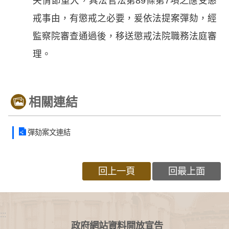
失情節重大，具法官法第89條第7項之應受懲
戒事由，有懲戒之必要，爰依法提案彈劾，經
監察院審查通過後，移送懲戒法院職務法庭審
理。
相關連結
彈劾案文連結
回上一頁
回最上面
:::
政府網站資料開放宣告