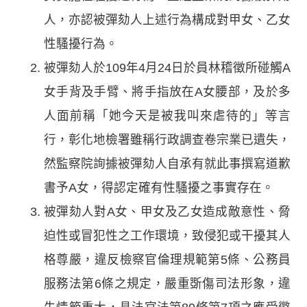
人，亦認被彈劾人上述行為構成對甲女、乙女
性騷擾行為。
被彈劾人於109年4月24日於員林稽徵所碰觸A
女手背及手臂、將手指放在A女腰部，及於多
人面前稱「她今天是被我叫來虐待的」等言
行，彰化地檢署雖稱行政調查卷宗業已遺失，
然監察院詢據被彈劾人自承有就此事撰寫道歉
書予A女，得認定確有性騷擾之事實存在。
被彈劾人對A女、甲女及乙女造成敵意性、脅
迫性或冒犯性之工作環境，致侵犯或干擾其人
格尊嚴，違反檢察官倫理規範第5條、公務員
服務法第6條之規定，嚴重斲傷司法形象，違