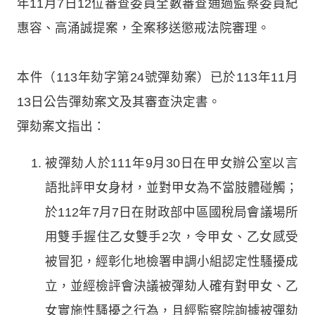
年11月7日12位審查委員全數審查通過監察委員紀
惠容、高涌誠提案，全案移送懲戒法院審理。
本件（113年劾字第24號彈劾案）已於113年11月
13日公告彈劾案文及其審查決定書。
彈劾案文指出：
被彈劾人於111年9月30日在甲女辦公室以言
語批評甲女身材，並對甲女為不當肢體碰觸；
於112年7月7日在財政部中區國稅局會議場所
用雙手握住乙女雙手2次，令甲女、乙女感受
被冒犯，經彰化地檢署申調小組認定性騷擾成
立，並經檢評會決議被彈劾人確有對甲女、乙
女實施性騷擾之行為，且經監察院詢據被彈劾