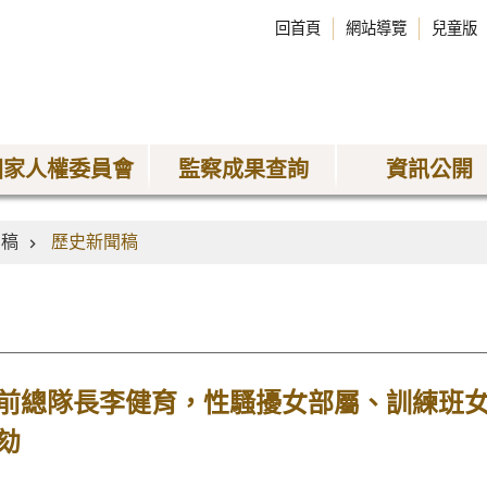
回首頁
網站導覽
兒童版
國家人權委員會
監察成果查詢
資訊公開
聞稿
歷史新聞稿
前總隊長李健育，性騷擾女部屬、訓練班
劾