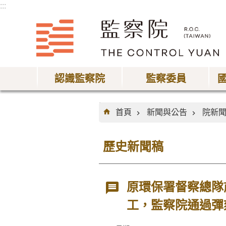
:::
跳到主要內容區塊
認識監察院
監察委員
:::
首頁
新聞與公告
院新
歷史新聞稿
原環保署督察總隊
工，監察院通過彈