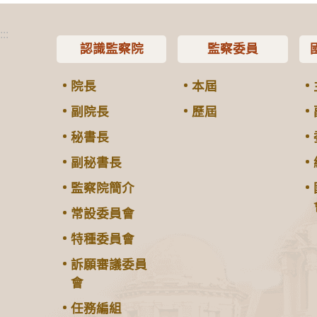
:::
認識監察院
監察委員
院長
本屆
副院長
歷屆
秘書長
副秘書長
監察院簡介
常設委員會
特種委員會
訴願審議委員
會
任務編組