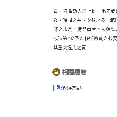
四、被彈劾人於上班、出差或
為，時間之長、次數之多、範
條之規定，情節重大。被彈劾人
戒法第2條予以移送懲戒之必要
其重大違失之責。
相關連結
彈劾案文連結