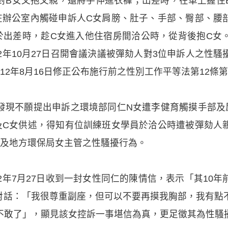
對B女又抱又親，還將手伸進衣褲；出差時，在車上握住
在辦公室內觸碰申訴人C女肩膀、肚子、手部、臀部、腰
於出差時，趁C女進入他住宿房間洽公時，從背後抱C女
2年10月27日召開會議決議被彈劾人對3位申訴人之性
12年8月16日修正公布施行前之性別工作平等法第12條
發現不願提出申訴之環境部同仁N女遭李健育觸摸手部及
及C女供述，得知有位訓練班女學員於洽公時遭被彈劾人
工及地方環保局女主管之性騷擾行為。
2年7月27日收到一封女性同仁的陳情信，表示「其10
e對話：「我很尊重副座，但可以不要再摸我胸部，我有
不敢了」，顯見該女控訴一事堪信為真，更足徵其為性騷