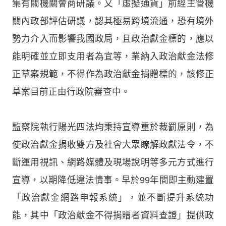
集有關機關會商研議。又「虛擬通貨」前經主管機
關內政部評估研議，認其極易跨境流通，恐有境外
勢力介入而影響我國政局，且政治獻金標的，應以
能明確並立即支用者為宜等，業納入政治獻金法修
正草案規範，不得作為政治獻金捐贈標的，該修正
草案目前正由行政院審查中。
監察院執行陽光四法均秉持宣導重於裁罰原則，為
使政治獻金捐收雙方及社會大眾瞭解政獻法令，不
斷運用視訊、網路媒體及現場說明等多元方式進行
宣導，以期降低違法情事。早於99年間即主動建置
「政治獻金網路申報系統」，並不斷提升系統功
能，其中「政治獻金不得捐贈者資料查證」提供政