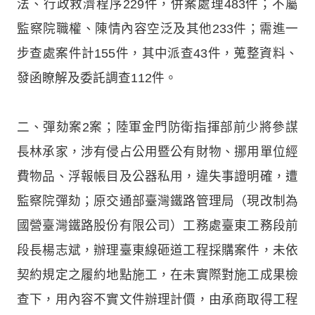
法、行政救濟程序229件，併案處理483件；不屬
監察院職權、陳情內容空泛及其他233件；需進一
步查處案件計155件，其中派查43件，蒐整資料、
發函瞭解及委託調查112件。
二、彈劾案2案；陸軍金門防衛指揮部前少將參謀
長林承家，涉有侵占公用暨公有財物、挪用單位經
費物品、浮報帳目及公器私用，違失事證明確，遭
監察院彈劾；原交通部臺灣鐵路管理局（現改制為
國營臺灣鐵路股份有限公司）工務處臺東工務段前
段長楊志斌，辦理臺東線砸道工程採購案件，未依
契約規定之履約地點施工，在未實際對施工成果檢
查下，用內容不實文件辦理計價，由承商取得工程