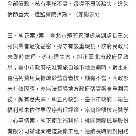
全部價款，核有審核不實、督導不周等疏失，違失
情節重大，遭監察院彈劾。（如附表1)
三、糾正案7案：臺北市殯葬管理處前副處長王文
秀與業者過從甚密，操守有嚴重瑕疵，該府民政局
未即時處理，確有違失案，糾正臺北市政府民政
局；臺中市政府核准實施自辦市地重劃時，對重劃
會估列費用負擔疏於監督審核，顯有不當，內政部
未有效因應，亦無法督導地方政府落實審查重劃業
務，顯有怠失案，糾正內政部、臺中市政府；衛生
福利部未依作業程序辦理評鑑，率爾增額核定醫學
中心等情案，糾正衛生福利部；桃園國際機場股份
有限公司辦理南跑道歲修工程，連續長時間封閉跑