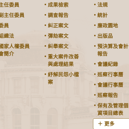
主任委員
成果檢索
法規
副主任委員
調查報告
統計
委員
糾正案文
廉政園地
組織法
彈劾案文
出版品
國家人權委員
糾舉案文
預決算及會計
會簡介
報告
重大案件改善
與處理結果
會議紀錄
紓解民怨小檔
巡察行事曆
案
會議行事曆
巡察報告
保有及管理個
資項目總表
更多