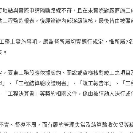
行地點與實際申請隔斷路線不符，且在未實際對廠商施工
共工程監造報表，復經簽辦內部逐級陳核，最後皆由被彈
工務上實施事項，應監督所屬切實遵行規定，惟所屬7
失。
定，臺東工務段應依據契約、圖說或貨樣核對竣工之項目
單」、「工程結算驗收證明書」、「竣工報告單」、「工
、「工程決算書」等契約相關文件，係由被彈劾人決行或
不實、督導不周，而有履約管理失當及結算驗收欠妥等