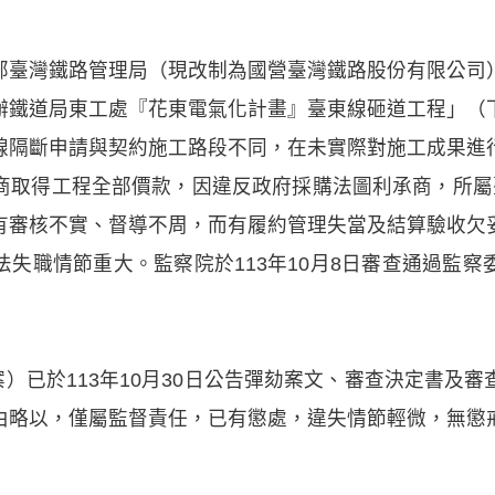
部臺灣鐵路管理局（現改制為國營臺灣鐵路股份有限公司
辦鐵道局東工處『花東電氣化計畫』臺東線砸道工程」（
線隔斷申請與契約施工路段不同，在未實際對施工成果進
商取得工程全部價款，因違反政府採購法圖利承商，所屬
有審核不實、督導不周，而有履約管理失當及結算驗收欠
失職情節重大。監察院於113年10月8日審查通過監
劾案）已於113年10月30日公告彈劾案文、審查決定書及
由略以，僅屬監督責任，已有懲處，違失情節輕微，無懲