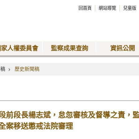
回首頁
網站導覽
兒童版
國家人權委員會
監察成果查詢
資訊公開
聞稿
歷史新聞稿
段前段長楊志斌，怠忽審核及督導之責，
全案移送懲戒法院審理