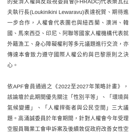
的斐濟人權與反歧視委員會(FHRADC)代表樂瓦拉
夫執行長(Loukinikini Lewaravu)表達祝賀、期待進
一步合作，人權會代表團也與紐西蘭、澳洲、韓
國、馬來西亞、印尼、阿聯等國家人權機構代表就
外籍漁工、身心障礙權利等多元議題進行交流，亦
傳達本會致力遵守國際人權公約與巴黎原則之決
心。
依APF會員通過之《2022至2027年策略計畫》，
該論壇於此期間優先關注「性別平等」、「環境與
氣候變遷」、「人權捍衛者與公民空間」三大議
題。高涌誠委員於年會期間，針對人權會今年受理
空服員職業工會申訴案及後續敦促政府改善女性空