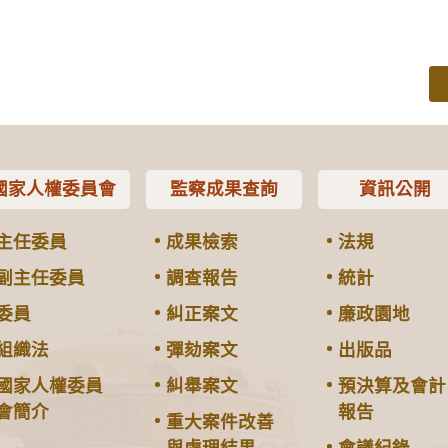
國家人權委員會
監察成果查詢
資訊公開
主任委員
成果檢索
法規
副主任委員
調查報告
統計
委員
糾正案文
廉政園地
組織法
彈劾案文
出版品
國家人權委員
糾舉案文
預決算及會計
會簡介
報告
重大案件改善
與處理結果
會議紀錄