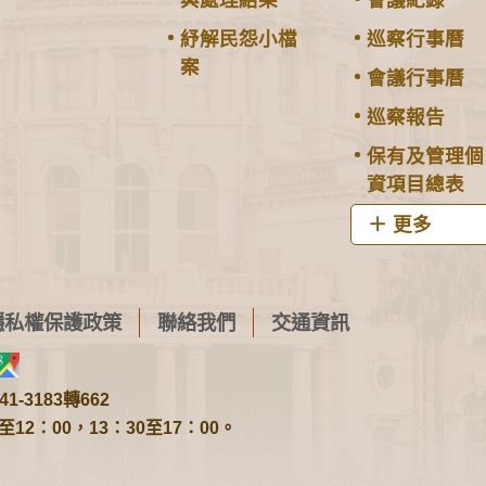
紓解民怨小檔
巡察行事曆
案
會議行事曆
巡察報告
保有及管理個
資項目總表
更多
隱私權保護政策
聯絡我們
交通資訊
1-3183轉662
2：00，13：30至17：00。