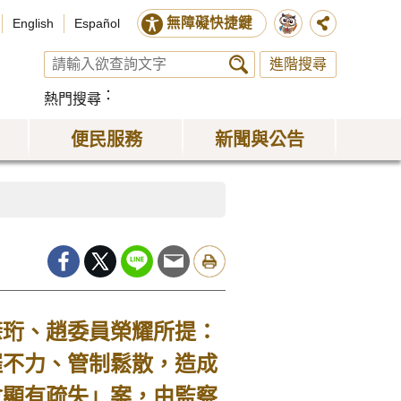
無障礙快捷鍵
English
Español
進階搜尋
熱門搜尋
便民服務
新聞與公告
肇珩、趙委員榮耀所提：
催不力、管制鬆散，造成
會顯有疏失」案，由監察