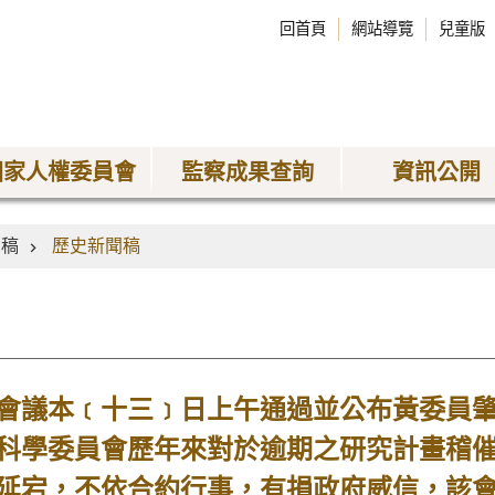
回首頁
網站導覽
兒童版
國家人權委員會
監察成果查詢
資訊公開
聞稿
歷史新聞稿
會議本﹝十三﹞日上午通過並公布黃委員
科學委員會歷年來對於逾期之研究計畫稽
延宕，不依合約行事，有損政府威信，該